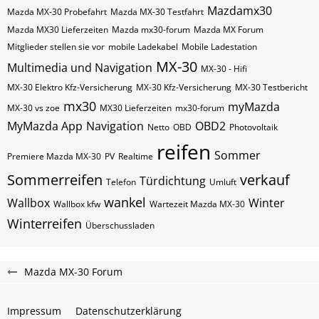
Mazdamx30
Mazda MX-30 Probefahrt
Mazda MX-30 Testfahrt
Mazda MX30 Lieferzeiten
Mazda mx30-forum
Mazda MX Forum
Mitglieder stellen sie vor
mobile Ladekabel
Mobile Ladestation
MX-30
Multimedia und Navigation
MX-30 - Hifi
MX-30 Elektro Kfz-Versicherung
MX-30 Kfz-Versicherung
MX-30 Testbericht
mx30
myMazda
MX-30 vs zoe
MX30 Lieferzeiten
mx30-forum
MyMazda App
Navigation
OBD2
Netto
OBD
Photovoltaik
reifen
Sommer
Premiere Mazda MX-30
PV
Realtime
Sommerreifen
verkauf
Türdichtung
Telefon
Umluft
wankel
Wallbox
Winter
Wallbox kfw
Wartezeit Mazda MX-30
Winterreifen
Überschussladen
Mazda MX-30 Forum
Impressum
Datenschutzerklärung