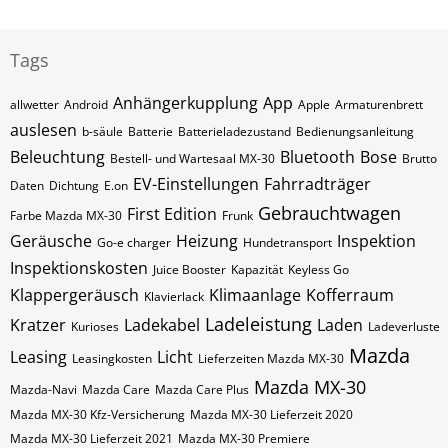
Tags
Anhängerkupplung
App
allwetter
Android
Apple
Armaturenbrett
auslesen
b-säule
Batterie
Batterieladezustand
Bedienungsanleitung
Beleuchtung
Bluetooth
Bose
Bestell- und Wartesaal MX-30
Brutto
EV-Einstellungen
Fahrradträger
Daten
Dichtung
E.on
Gebrauchtwagen
First Edition
Farbe Mazda MX-30
Frunk
Geräusche
Heizung
Inspektion
Go-e charger
Hundetransport
Inspektionskosten
Juice Booster
Kapazität
Keyless Go
Klappergeräusch
Klimaanlage
Kofferraum
Klavierlack
Ladeleistung
Kratzer
Ladekabel
Laden
Kurioses
Ladeverluste
Mazda
Leasing
Licht
Leasingkosten
Lieferzeiten Mazda MX-30
Mazda MX-30
Mazda-Navi
Mazda Care
Mazda Care Plus
Mazda MX-30 Kfz-Versicherung
Mazda MX-30 Lieferzeit 2020
Mazda MX-30 Lieferzeit 2021
Mazda MX-30 Premiere